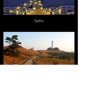
Sellin
Dornbusch, Hiddensee