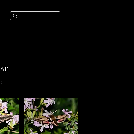
dae
e