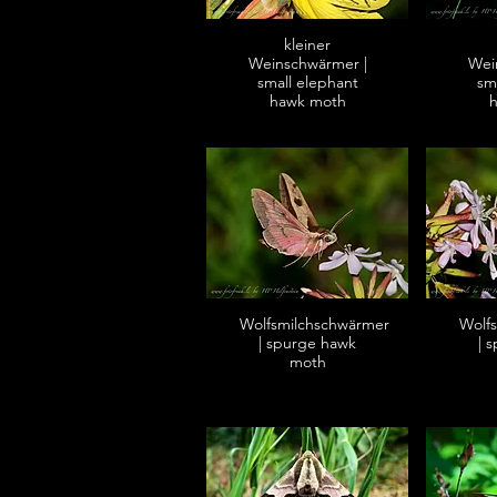
kleiner
Weinschwärmer |
Wei
small elephant
sm
hawk moth
Wolfsmilchschwärmer
Wolf
| spurge hawk
| 
moth