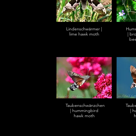
Lindenschwärmer |
Humm
lime hawk moth
| br
be
Taubenschwänzchen
Taub
| hummingbird
| 
hawk moth