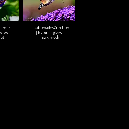
ärmer
Taubenschwänzchen
dered
| hummingbird
moth
hawk moth