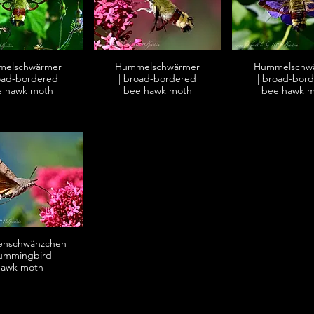
elschwärmer
Hummelschwärmer
Hummelschw
oad-bordered
| broad-bordered
| broad-bor
e hawk moth
bee hawk moth
bee hawk 
enschwänzchen
hummingbird
hawk moth