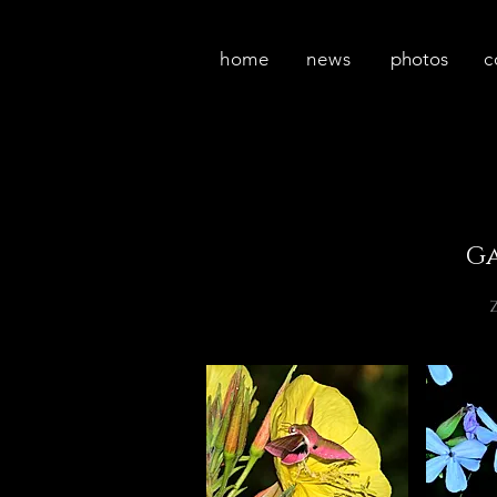
home
news
photos
c
Ga