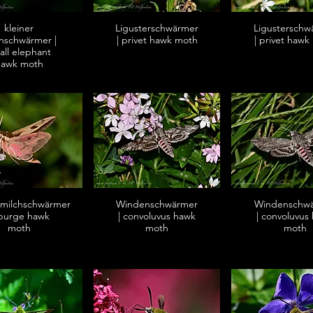
kleiner
Ligusterschwärmer
Ligusterschw
nschwärmer |
| privet hawk moth
| privet hawk
all elephant
hawk moth
smilchschwärmer
Windenschwärmer
Windenschw
spurge hawk
| convoluvus hawk
| convoluvus
moth
moth
moth