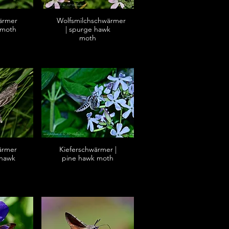
ärmer
Wolfsmilchschwärmer
 moth
| spurge hawk
moth
ärmer
Kieferschwärmer |
 hawk
pine hawk moth