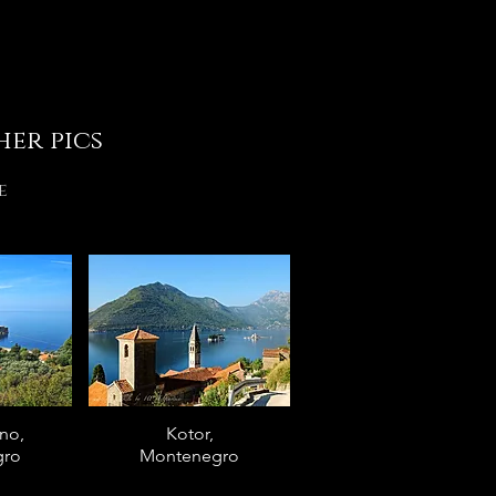
her pics
e
ano,
Kotor,
gro
Montenegro