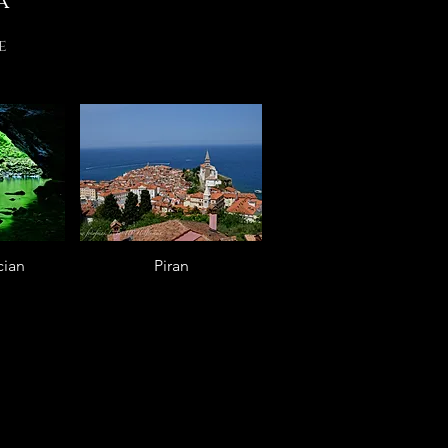
a
e
cian
Piran