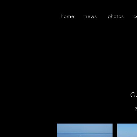
home
news
photos
c
G