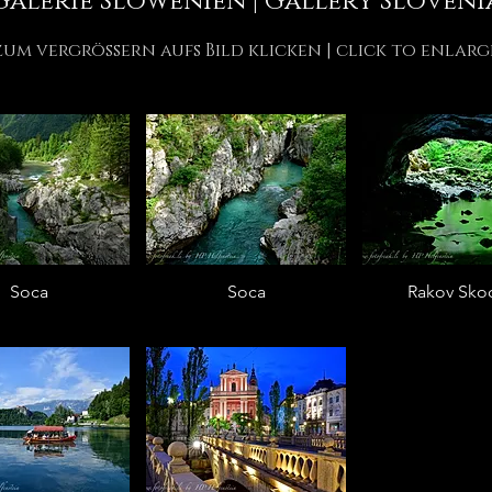
Galerie Slowenien | Gallery Sloveni
zum vergrössern aufs Bild klicken | click to enlarg
Soca
Soca
Rakov Sko