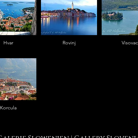
Hvar
Rovinj
Visovac
Korcula