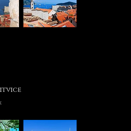
itvice
e