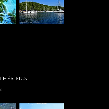
ther pics
e