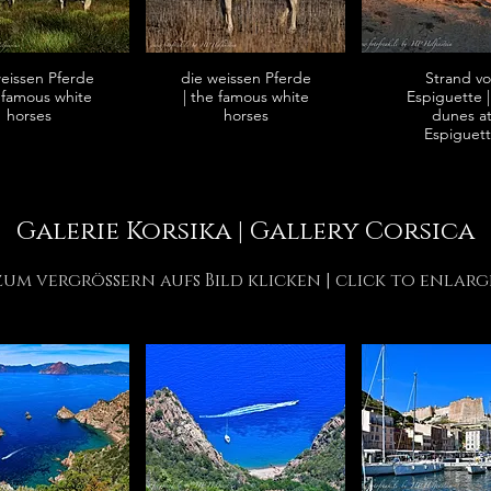
weissen Pferde
die weissen Pferde
Strand v
e famous white
| the famous white
Espiguette |
horses
horses
dunes a
Espiguet
Galerie Korsika | Gallery Corsica
zum vergrössern aufs Bild klicken | click to enlarg