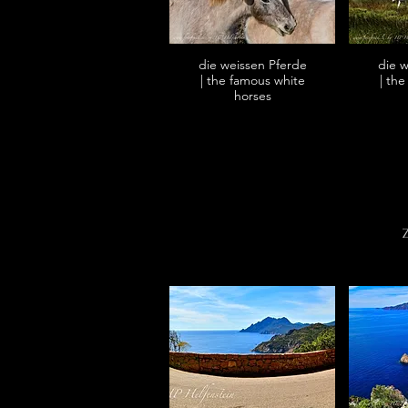
die weissen Pferde
die 
| the famous white
| th
horses