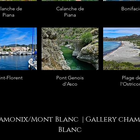
lanche de
Calanche de
Bonifaci
Piana
Piana
int-Florent
Pont Genois
Plage d
d'Asco
l'Ostrico
hamonix/Mont Blanc | Gallery cha
Blanc