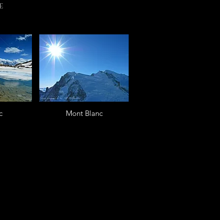
e
c
Mont Blanc