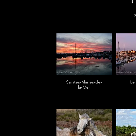
G
Saintes-Maries-de-
Le
la-Mer