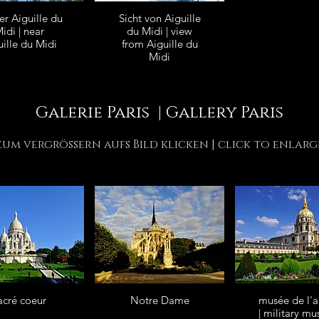
er Aiguille du
Sicht von Aiguille
idi | near
du Midi | view
ille du Midi
from Aiguille du
Midi
Galerie Paris | Gallery Paris
zum vergrössern aufs Bild klicken | click to enlarg
acré coeur
Notre Dame
musée de l'
| military m