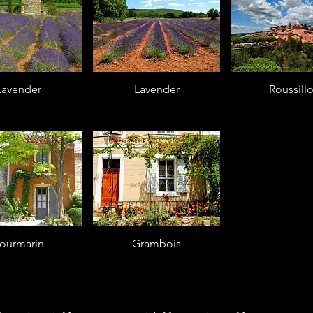
Lavender
Lavender
Roussill
ourmarin
Grambois