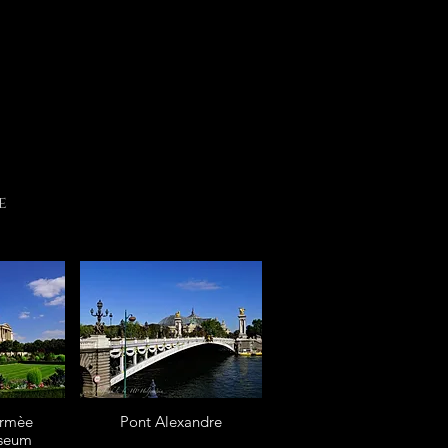
e
armèe
Pont Alexandre
useum